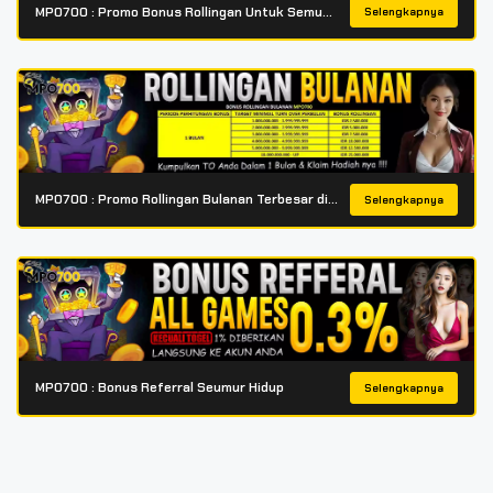
MPO700 : Promo Bonus Rollingan Untuk Semua Permainan
Selengkapnya
MPO700 : Promo Rollingan Bulanan Terbesar di Indonesia
Selengkapnya
MPO700 : Bonus Referral Seumur Hidup
Selengkapnya