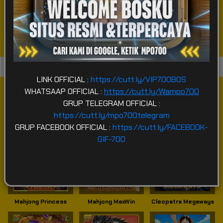
SPORTSBOOK
LOTTERY
POKER
ARCADE
Game Terpopuler
LINK OFFICIAL :
https://cutt.ly/VIP700BOS
WHATSAAP OFFICIAL :
https://cutt.ly/Wampo700
GRUP TELEGRAM OFFICIAL :
https://cutt.ly/mpo700telegram
GRUP FACEBOOK OFFICIAL :
https://cutt.ly/FACEBOOK-
GIF-700
Fortune of Olympus
Mahjong Ways 2
Kirin Mahjong Ultra
Mahjong Princess
Mahjong MaxWin
Cleopatra Megaways